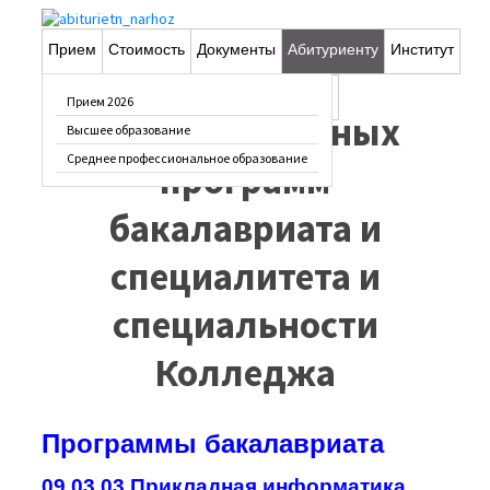
Прием
Стоимость
Документы
Абитуриенту
Институт
Перечень
Фотопрогулка
Вопрос-ответ
Контакты
Прием 2026
образовательных
Высшее образование
Среднее профессиональное образование
программ
бакалавриата и
специалитета и
специальности
Колледжа
Программы бакалавриата
09.03.03 Прикладная информатика