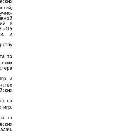
еских
стей,
учно-
ивной
ний в
8 «Об
ти, и
рству
та по
соких
стера
игр и
нстве
йских
то на
 игр,
бы по
еских
адач,