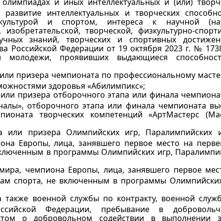
 олимпиадах и иных интеллектуальных и (или) творч
 развитие интеллектуальных и творческих способно
культурой и спортом, интереса к научной (на
, изобретательской, творческой, физкультурно-спорт
аучных знаний, творческих и спортивных достиже
ва Российской Федерации от 19 октября 2023 г. № 173
и молодежи, проявивших выдающиеся способнос
 или призера чемпионата по профессиональному масте
зможностями здоровья «Абилимпикс»;
 или призера отборочного этапа или финала чемпиона
алы», отборочного этапа или финала чемпионата вы
мпионата творческих компетенций «АртМастерс (Ма
а или призера Олимпийских игр, Паралимпийских 
она Европы, лица, занявшего первое место на перве
 включенным в программы Олимпийских игр, Паралимпи
мира, чемпиона Европы, лица, занявшего первое мес
дам спорта, не включенным в программы Олимпийских
 также военной службы по контракту, военной служ
сийской Федерации, пребывание в добровольч
ктом о добровольном содействии в выполнении з