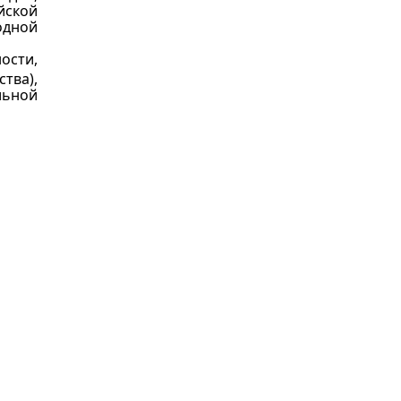
йской
одной
ости,
тва),
льной