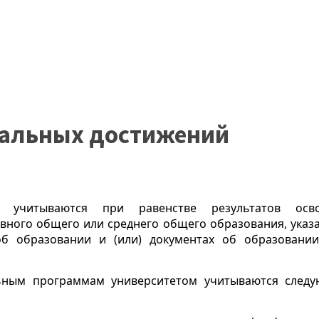
уальных достижений
й учитываются при равенстве результатов осв
ного общего или среднего общего образования, указ
об образовании и (или) документах об образовани
ьным программам университетом учитываются след