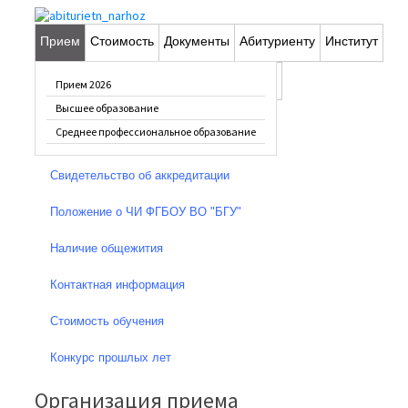
Прием
Стоимость
Документы
Абитуриенту
Институт
Общая информация
Фотопрогулка
Вопрос-ответ
Контакты
Прием 2026
Устав ФГБОУ ВО "БГУ"
Высшее образование
Среднее профессиональное образование
Лицензия
Свидетельство об аккредитации
Положение о ЧИ ФГБОУ ВО "БГУ"
Наличие общежития
Контактная информация
Стоимость обучения
Конкурс прошлых лет
Организация приема