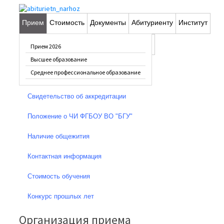
Прием
Стоимость
Документы
Абитуриенту
Институт
Общая информация
Фотопрогулка
Вопрос-ответ
Контакты
Прием 2026
Устав ФГБОУ ВО "БГУ"
Высшее образование
Среднее профессиональное образование
Лицензия
Свидетельство об аккредитации
Положение о ЧИ ФГБОУ ВО "БГУ"
Наличие общежития
Контактная информация
Стоимость обучения
Конкурс прошлых лет
Организация приема