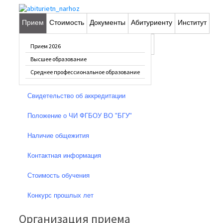
Прием
Стоимость
Документы
Абитуриенту
Институт
Общая информация
Фотопрогулка
Вопрос-ответ
Контакты
Прием 2026
Устав ФГБОУ ВО "БГУ"
Высшее образование
Среднее профессиональное образование
Лицензия
Свидетельство об аккредитации
Положение о ЧИ ФГБОУ ВО "БГУ"
Наличие общежития
Контактная информация
Стоимость обучения
Конкурс прошлых лет
Организация приема